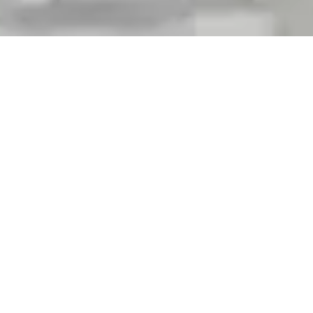
Angaben gemäß §5 TMG
und §5+§7 JMStV
Lizzy Love
c/o BesD e.V.
Köpenicker Straße 187/188
10997 Berlin
+49 / 177 / 16 304 25