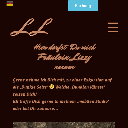
Buchung
T
Hier darfst Du mich
Fräulein Lizzy
h
nennen
e
Gerne nehme ich Dich mit, zu einer Exkursion auf
D
die ‚Dunkle Seite‘
Welche ‚Dunklen Künste‘
reizen Dich?
a
Ich treffe Dich gerne in meinem ‚mobilen Studio‘
oder bei Dir zuhause…
r