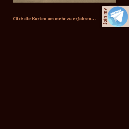
Click die Karten um mehr zu erfahren…
nett
Bin aber nicht immer
Bist Du
gerne...
berührbar?
mit allem, immer
Ich Dich, Du mich,