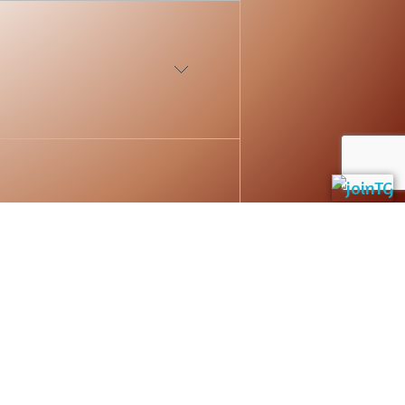
rhanden, ganz privat und
 München und bin auch für