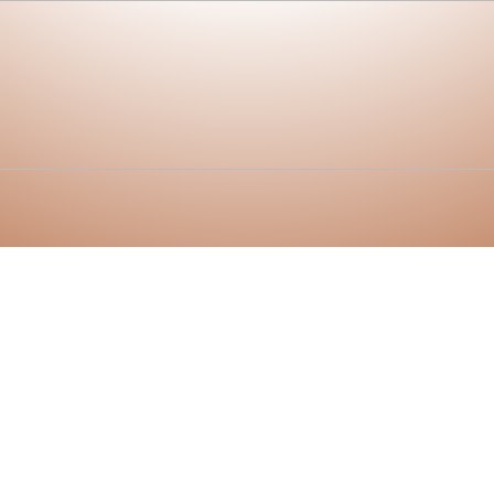
ion in Dachau, von Whirlpool bis Spielzeug alles vo
chkeit.
 im Hotel.
t, immer gerne
Kenne einige gute Orte in und um
r im Büro?