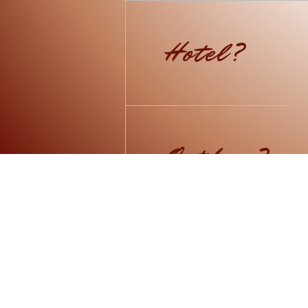
Ich habe eine private Locat
diskret mit guter Parkmögli
Hotel?
Ich besuche Dich sehr gerne
Outdoor?
Wenn das Wetter es zuläss
Deine Vorschläge offen!
Daheim ode