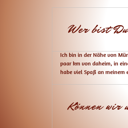
A
Q
Wer bist D
Ich bin in der Nähe von M
paar km von daheim, in eine
habe viel Spaß an meinem e
Können wir 